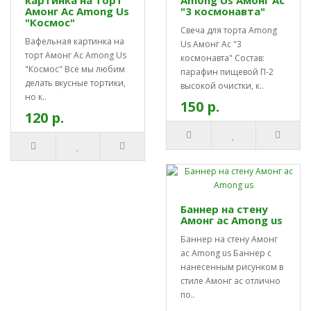
Амонг Ас Among Us
"3 космонавта"
"Космос"
Свеча для торта Among
Вафельная картинка на
Us Амонг Ас "3
торт Амонг Ас Among Us
космонавта" Состав:
"Космос" Все мы любим
парафин пищевой П-2
делать вкусные тортики,
высокой очистки, к..
но к..
150 р.
120 р.
Баннер на стену
Амонг ас Among us
Баннер на стену Амонг
ас Among us Баннер с
нанесенным рисунком в
стиле Амонг ас отлично
по..