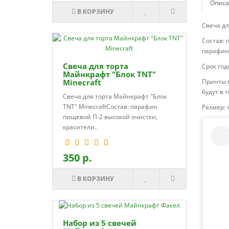
Описа
В КОРЗИНУ
Свеча дл
Состав: 
парафина
Свеча для торта
Срок год
Майнкрафт "Блок TNT"
Minecraft
Принты м
будут в 
Свеча для торта Майнкрафт "Блок
TNT" MinecraftСостав: парафин
Размер: 
пищевой П-2 высокой очистки,
красители..
350 р.
В КОРЗИНУ
Набор из 5 свечей