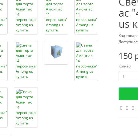
Све
ас 
us 
Код товара
Доступност
150 
Кол-во