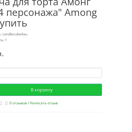
ча для торта Амонг
"4 персонажа" Among
купить
: candlecube4au
ь: 1
р.
В корзину
0 отзывов
/
Написать отзыв