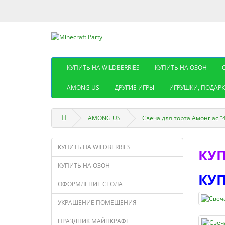
КУПИТЬ НА WILDBERRIES
КУПИТЬ НА ОЗОН
AMONG US
ДРУГИЕ ИГРЫ
ИГРУШКИ, ПОДАРК
AMONG US
Свеча для торта Амонг ас 
КУПИТЬ НА WILDBERRIES
КУП
КУПИТЬ НА ОЗОН
КУП
ОФОРМЛЕНИЕ СТОЛА
УКРАШЕНИЕ ПОМЕЩЕНИЯ
ПРАЗДНИК МАЙНКРАФТ