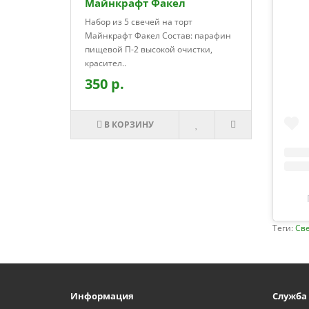
Майнкрафт Факел
Набор из 5 свечей на торт
Майнкрафт Факел Состав: парафин
пищевой П-2 высокой очистки,
красител..
350 р.
В КОРЗИНУ
Теги:
Све
Информация
Служба