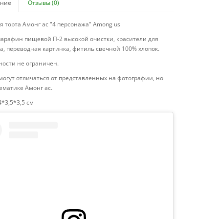
ние
Отзывы (0)
я торта Амонг ас "4 персонажа" Among us
парафин пищевой П-2 высокой очистки, красители для
, переводная картинка, фитиль свечной 100% хлопок.
ности не ограничен.
огут отличаться от представленных на фотографии, но
тематике Амонг ас.
4*3,5*3,5 см