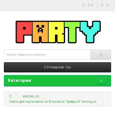
0 товар(ов) - 0 р.
Категории
AMONG US
Свеча для торта Амонг ас В космосе "Цифра 6" Among us