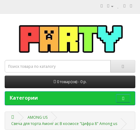
0 товар(ов) - 0 р.
Категории
AMONG US
Свеча для торта Амонг ас В космосе "Цифра 8" Among us